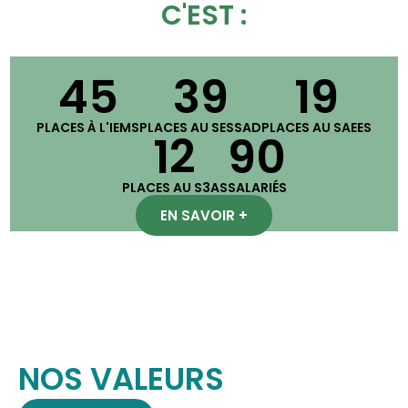
C'EST :
45
39
19
PLACES À L'IEMS
PLACES AU SESSAD
PLACES AU SAEES
12
90
PLACES AU S3AS
SALARIÉS
EN SAVOIR +
NOS VALEURS