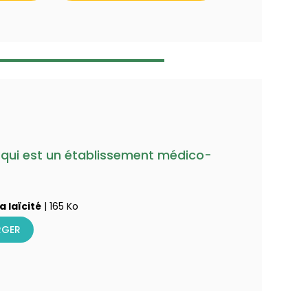
up qui est un établissement médico-
a laïcité
| 165 Ko
RGER