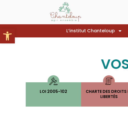
Aller
au
contenu
Ouvrir la barre d’outils
L’institut Chanteloup
VOS
LOI 2005-102
CHARTE DES DROITS 
LIBERTÉS