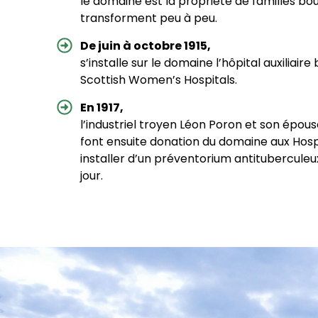
le domaine est la propriété de familles bou
transforment peu à peu.
De juin à octobre 1915,
s’installe sur le domaine l’hôpital auxiliair
Scottish Women’s Hospitals.
En 1917,
l’industriel troyen Léon Poron et son épous
font ensuite donation du domaine aux Hosp
installer d’un préventorium antituberculeux
jour.