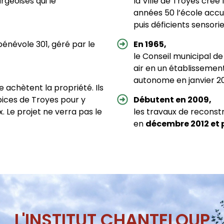
rgeoises qui le
la Ville de Troyes crée 
années 50 l’école accue
puis déficients sensorie
e bénévole 301, géré par le
En 1965,
le Conseil municipal de
air en un établissemen
autonome en janvier 2
e achètent la propriété. Ils
ices de Troyes pour y
Débutent en 2009,
. Le projet ne verra pas le
les travaux de reconst
en
décembre 2012 et 
L'INSTITUT CHANTELOUP