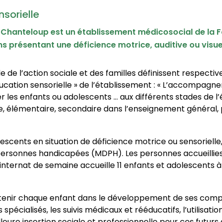
nsorielle
e Chanteloup est un établissement médicosocial de la Fo
s présentant une déficience motrice, auditive ou visuel
e de l’action sociale et des familles définissent respectiv
éducation sensorielle » de l’établissement : « L’accompag
r les enfants ou adolescents … aux différents stades de l
re, élémentaire, secondaire dans l’enseignement général, 
escents en situation de déficience motrice ou sensorielle,
ersonnes handicapées (MDPH). Les personnes accueillies 
 internat de semaine accueille 11 enfants et adolescents 
utenir chaque enfant dans le développement de ses comp
ialisés, les suivis médicaux et rééducatifs, l’utilisatio
lleure insertion sociale et professionnelle pour ces futurs 