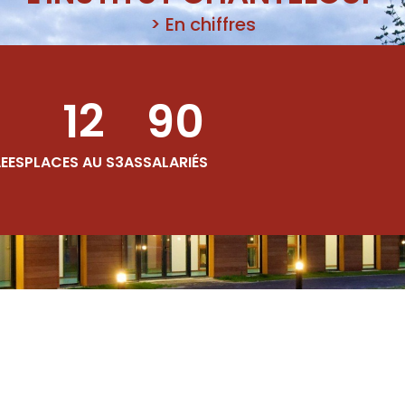
> En chiffres
12
90
AEES
PLACES AU S3AS
SALARIÉS