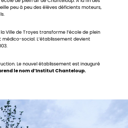
l’école de plein air de Chanteloup. A la fin des
ille peu à peu des élèves déficients moteurs,
ls.
 la Ville de Troyes transforme l’école de plein
t médico-social. L’établissement devient
003.
ruction. Le nouvel établissement est inauguré
prend le nom d’Institut Chanteloup.