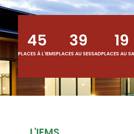
45
39
19
PLACES À L'IEMS
PLACES AU SESSAD
PLACES AU S
L'IEMS