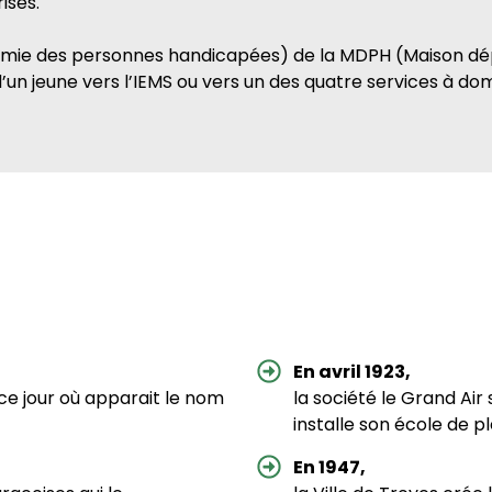
isés.
nomie des personnes handicapées) de la MDPH (Maison 
’un jeune vers l’IEMS ou vers un des quatre services à domi
En avril 1923,
ce jour où apparait le nom
la société le Grand Air 
installe son école de ple
En 1947,