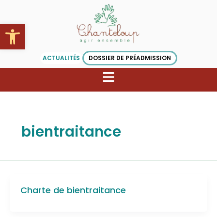
Aller
au
Ouvrir la barre d’outils
contenu
ACTUALITÉS
DOSSIER DE PRÉADMISSION
bientraitance
Charte de bientraitance