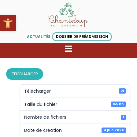
Aller
au
Ouvrir la barre d’outils
contenu
ACTUALITÉS
DOSSIER DE PRÉADMISSION
TÉLÉCHARGER
Télécharger
21
Taille du fichier
165 Ko
Nombre de fichiers
1
Date de création
4 juin 2024