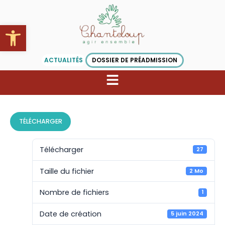
Aller
au
Ouvrir la barre d’outils
contenu
ACTUALITÉS
DOSSIER DE PRÉADMISSION
TÉLÉCHARGER
Télécharger
27
Taille du fichier
2 Mo
Nombre de fichiers
1
Date de création
5 juin 2024